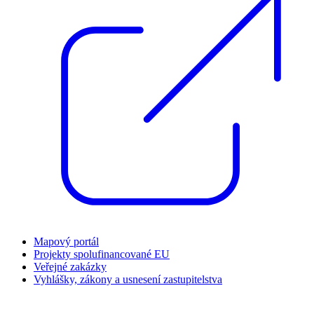
Mapový portál
Projekty spolufinancované EU
Veřejné zakázky
Vyhlášky, zákony a usnesení zastupitelstva