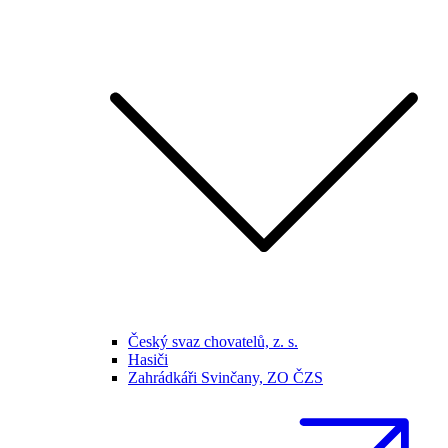
Český svaz chovatelů, z. s.
Hasiči
Zahrádkáři Svinčany, ZO ČZS