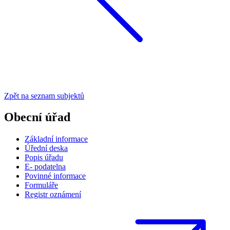
Zpět na seznam subjektů
Obecní úřad
Základní informace
Úřední deska
Popis úřadu
E- podatelna
Povinné informace
Formuláře
Registr oznámení