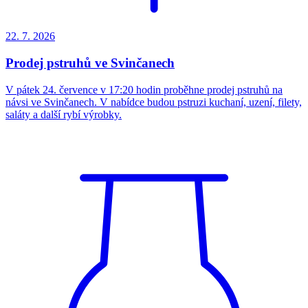
22. 7.
2026
Prodej pstruhů ve Svinčanech
V pátek 24. července v 17:20 hodin proběhne prodej pstruhů na
návsi ve Svinčanech. V nabídce budou pstruzi kuchaní, uzení, filety,
saláty a další rybí výrobky.