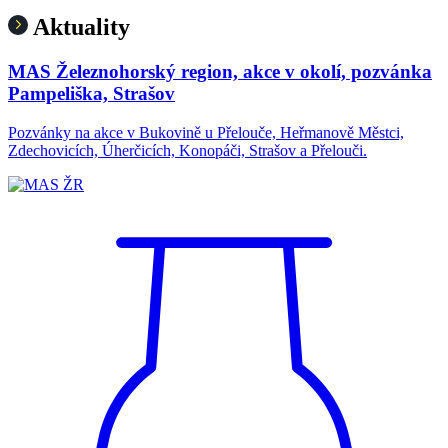
Aktuality
MAS Železnohorský region, akce v okolí, pozvánka
Pampeliška, Strašov
Pozvánky na akce v Bukovině u Přelouče, Heřmanově Městci,
Zdechovicích, Úherčicích, Konopáči, Strašov a Přelouči.