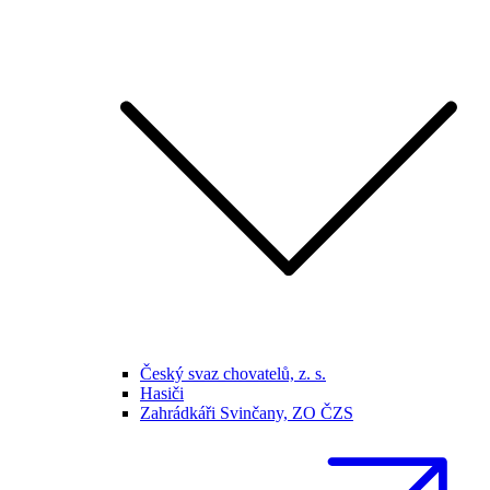
Český svaz chovatelů, z. s.
Hasiči
Zahrádkáři Svinčany, ZO ČZS