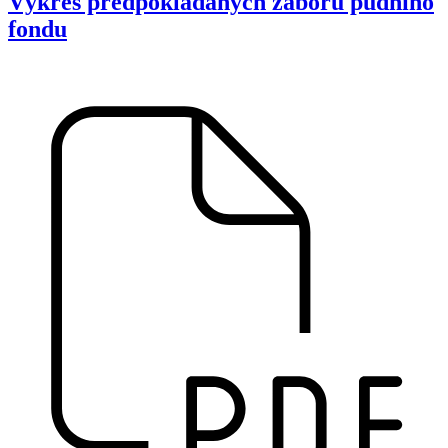
Výkres předpokládaných záborů půdního
fondu