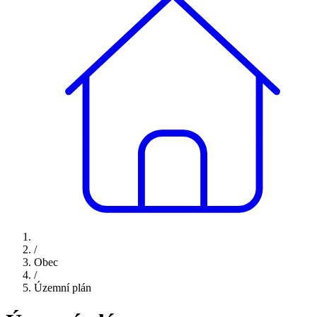
/
Obec
/
Územní plán