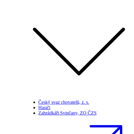
Český svaz chovatelů, z. s.
Hasiči
Zahrádkáři Svinčany, ZO ČZS