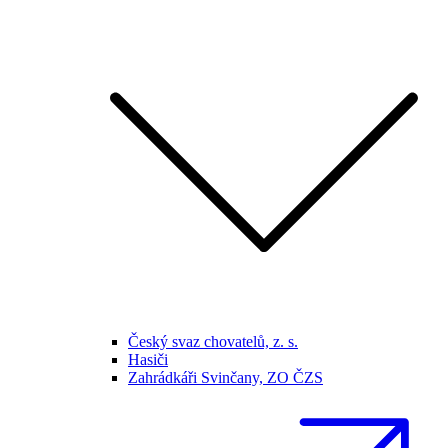
Český svaz chovatelů, z. s.
Hasiči
Zahrádkáři Svinčany, ZO ČZS