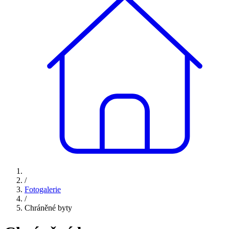
/
Fotogalerie
/
Chráněné byty