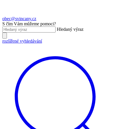
obec@svincany.cz
S čím Vám můžeme pomoci?
Hledaný výraz
rozšířené vyhledávání