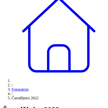
/
Fotogalerie
/
Čarodějnice 2022