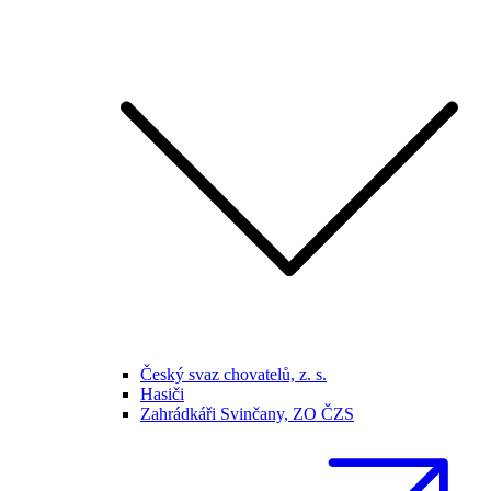
Český svaz chovatelů, z. s.
Hasiči
Zahrádkáři Svinčany, ZO ČZS