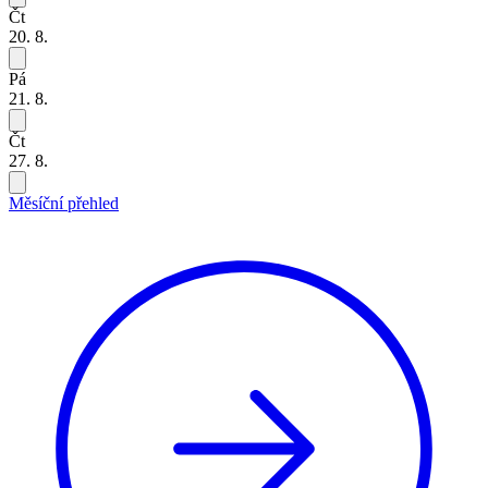
Čt
20. 8.
Pá
21. 8.
Čt
27. 8.
Měsíční přehled