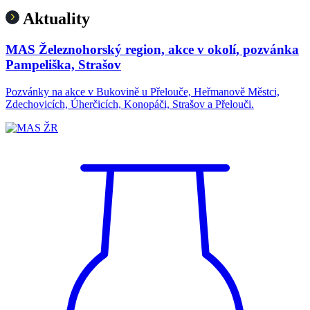
Aktuality
MAS Železnohorský region, akce v okolí, pozvánka
Pampeliška, Strašov
Pozvánky na akce v Bukovině u Přelouče, Heřmanově Městci,
Zdechovicích, Úherčicích, Konopáči, Strašov a Přelouči.