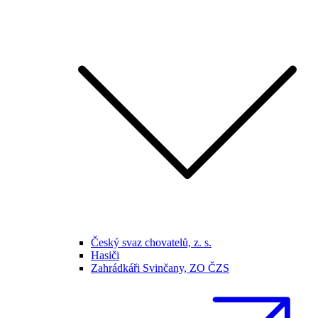
Český svaz chovatelů, z. s.
Hasiči
Zahrádkáři Svinčany, ZO ČZS