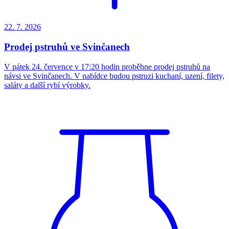
22. 7.
2026
Prodej pstruhů ve Svinčanech
V pátek 24. července v 17:20 hodin proběhne prodej pstruhů na
návsi ve Svinčanech. V nabídce budou pstruzi kuchaní, uzení, filety,
saláty a další rybí výrobky.